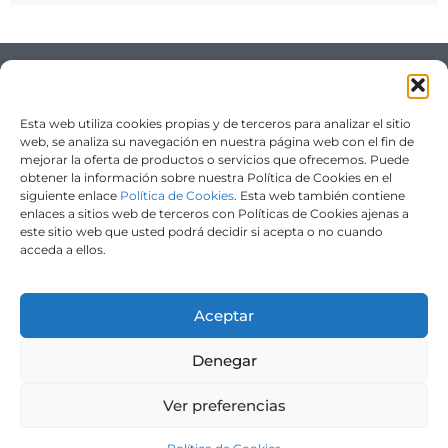
Esta web utiliza cookies propias y de terceros para analizar el sitio
web, se analiza su navegación en nuestra página web con el fin de
mejorar la oferta de productos o servicios que ofrecemos. Puede
obtener la información sobre nuestra Política de Cookies en el
siguiente enlace
Política de Cookies
. Esta web también contiene
enlaces a sitios web de terceros con Políticas de Cookies ajenas a
dentalella@gmail.com
+34 675515102
este sitio web que usted podrá decidir si acepta o no cuando
acceda a ellos.
Clínica dental a Alella, especialitzada en tractaments dentals
avançats i personalitzats per a tota la família.
Aceptar
Denegar
Copyright © 2025 DentAlella. Tots els drets reservats.
Ver preferencias
Aviso Legal
|
Política de Privacidad
|
Política de Cookies